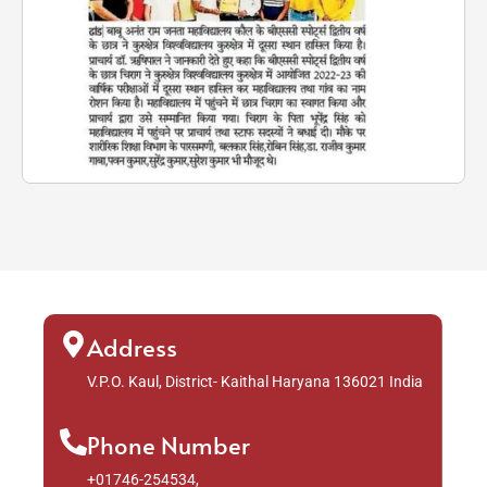
Address
V.P.O. Kaul, District- Kaithal Haryana 136021 India
Phone Number
+01746-254534,