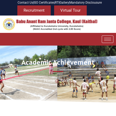
Contact Us
ISO Certificates
RTI
Gallery
Mandatory Disclousure
Recruitment
Virtual Tour
Academic Achievement
Home
Sports